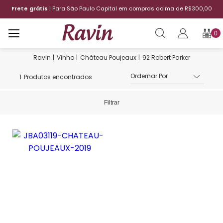
Frete grátis
| Para São Paulo Capital em compras acima de R$300,00
0
Vinho
Château Poujeaux
92 Robert Parker
1
Produtos encontrados
Filtrar