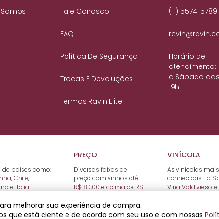
 Somos
Fale Conosco
(11) 5574-5789
FAQ
ravin@ravin.c
Política De Segurança
Horário de
atendimento:
a Sábado das
Trocas E Devoluções
19h
Termos Ravin Elite
PREÇO
VINÍCOLA
 de países como:
Diversas faixas de
As vinícolas mais
nha
,
Chile
,
preço com vinhos
até
conhecidas:
La S
ina
e
Itália
.
R$ 80,00
e
acima de R$
Viña Valdivieso
e
500,00
.
 para melhorar sua experiência de compra.
os que está ciente e de acordo com seu uso e com nossas
Polí