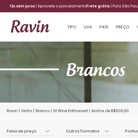
12x sem juros
| Aproveite o parcelamento
Frete grátis
| Para São Pa
TIPO
UVA
PAÍS
PREÇO
Vinho
Branco
91 Wine Enthusiast
Acima de R$500,00
Faixa de preço
Outros Formatos
Pontu