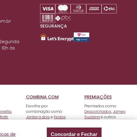
om.br
SEGURANÇA
 Segunda
 10h às
COMBINA COM
PREMIAÇÕES
Escolha por
Premiados como:
pinetta
,
combinação como:
Descorchados
,
James
Ratti
.
Jantar a dois
e
Festas
.
Suckling
e outros.
ticas de
Concordar e Fechar