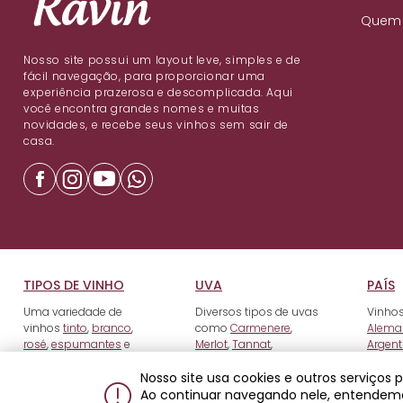
Quem
Nosso site possui um layout leve, simples e de
fácil navegação, para proporcionar uma
experiência prazerosa e descomplicada. Aqui
você encontra grandes nomes e muitas
novidades, e recebe seus vinhos sem sair de
casa.
TIPOS DE VINHO
UVA
PAÍS
Uma variedade de
Diversos tipos de uvas
Vinhos
vinhos
tinto
,
branco
,
como
Carmenere
,
Alema
rosé
,
espumantes
e
Merlot
,
Tannat
,
Argent
fortificados
.
Tempranillo
e outros.
Nosso site usa cookies e outros serviços
Ao continuar navegando nele, entendem