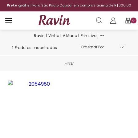
Frete grátis
| Para São Paulo Capital em compras acima de R$300,00
0
Vinho
A Mano
Primitivo
--
1
Produtos encontrados
Filtrar