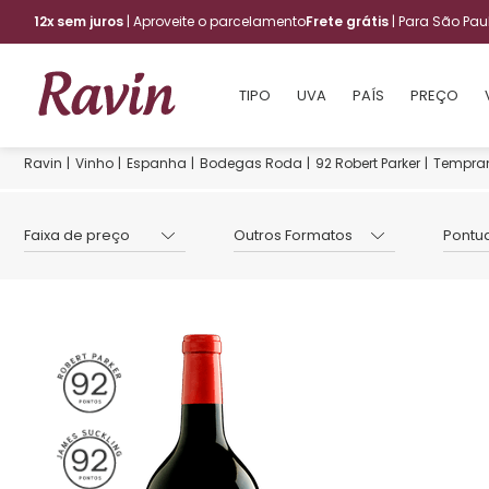
12x sem juros
| Aproveite o parcelamento
Frete grátis
| Para São Pa
TIPO
UVA
PAÍS
PREÇO
Vinho
Espanha
Bodegas Roda
92 Robert Parker
Tempran
Faixa de preço
Outros Formatos
Pontu