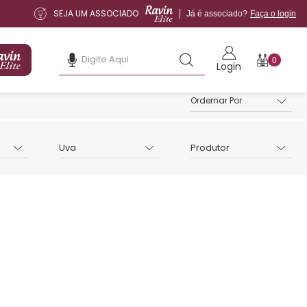
SEJA UM ASSOCIADO
Já é associado?
Faça o login
0
Login
Uva
Produtor