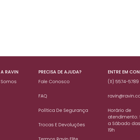
 A RAVIN
PRECISA DE AJUDA?
ENTRE EM CO
 Somos
Fale Conosco
(11) 5574-5789
FAQ
ravin@ravin.c
Política De Segurança
Horário de
atendimento:
a Sábado das
Trocas E Devoluções
19h
Termos Ravin Elite