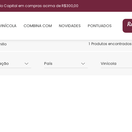
ulo Capital em compras acima de R$300,00
VINÍCOLA
COMBINA COM
NOVIDADES
PONTUADOS
1
Produtos encontrados
illo
ação
País
Vinícola