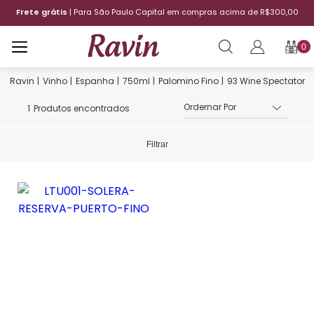
Frete grátis
| Para São Paulo Capital em compras acima de R$300,00
0
Vinho
Espanha
750ml
Palomino Fino
93 Wine Spectator
1
Produtos encontrados
Filtrar