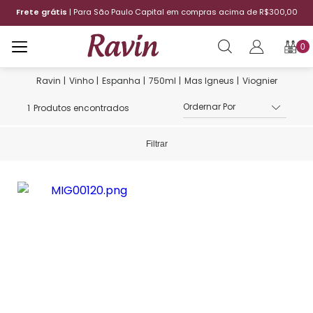
Frete grátis
| Para São Paulo Capital em compras acima de R$300,00
0
Vinho
Espanha
750ml
Mas Igneus
Viognier
1
Produtos encontrados
Filtrar