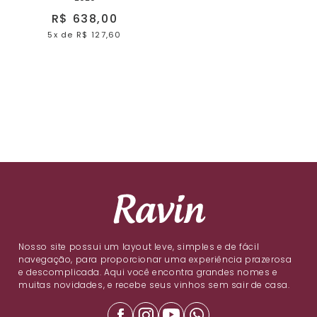
R$ 638,00
5x
de
R$ 127,60
Nosso site possui um layout leve, simples e de fácil
navegação, para proporcionar uma experiência prazerosa
e descomplicada. Aqui você encontra grandes nomes e
muitas novidades, e recebe seus vinhos sem sair de casa.