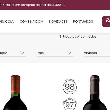
ulo Capital em compras acima de R$300,00
VINÍCOLA
COMBINA COM
NOVIDADES
PONTUADOS
3
Produtos encontrados
ação
País
Vinícola