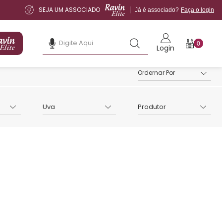
SEJA UM ASSOCIADO
Já é associado?
Faça o login
0
Login
Uva
Produtor