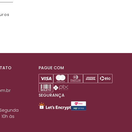
juros
NTATO
PAGUE COM
om.br
SEGURANÇA
 Segunda
 10h às