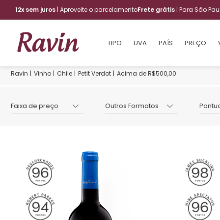
12x sem juros
| Aproveite o parcelamento
Frete grátis
| Para São Pa
TIPO
UVA
PAÍS
PREÇO
Vinho
Chile
Petit Verdot
Acima de R$500,00
Faixa de preço
Outros Formatos
Pontu