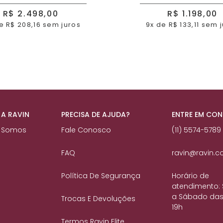
R$ 2.498,00
R$ 1.198,00
e R$ 208,16 sem juros
9x de R$ 133,11 sem 
 A RAVIN
PRECISA DE AJUDA?
ENTRE EM CO
 Somos
Fale Conosco
(11) 5574-5789
FAQ
ravin@ravin.c
Política De Segurança
Horário de
atendimento:
a Sábado das
Trocas E Devoluções
19h
Termos Ravin Elite