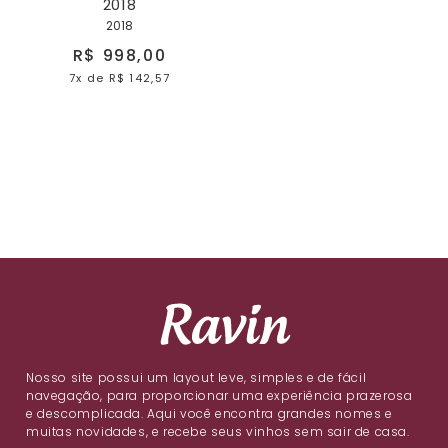
2018
2018
R$ 998,00
7x
de
R$ 142,57
Nosso site possui um layout leve, simples e de fácil
navegação, para proporcionar uma experiência prazerosa
e descomplicada. Aqui você encontra grandes nomes e
muitas novidades, e recebe seus vinhos sem sair de casa.