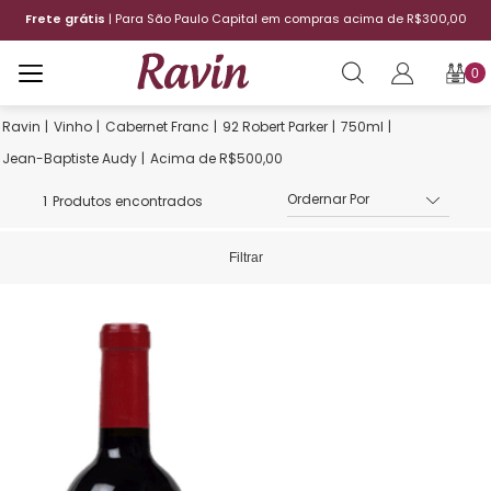
Frete grátis
| Para São Paulo Capital em compras acima de R$300,00
0
Vinho
Cabernet Franc
92 Robert Parker
750ml
Jean-Baptiste Audy
Acima de R$500,00
1
Produtos encontrados
Filtrar