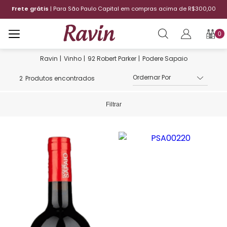
Frete grátis
| Para São Paulo Capital em compras acima de R$300,00
0
Vinho
92 Robert Parker
Podere Sapaio
2
Produtos encontrados
Filtrar