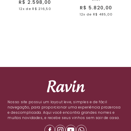
R$ 2.598,00
R$ 5.820,00
12x
de
R$ 216,50
12x
de
R$ 485,00
Nosso site possui um layout leve, simples e de fácil
navegação, para proporcionar uma experiência prazerosa
e descomplicada. Aqui você encontra grandes nomes e
muitas novidades, e recebe seus vinhos sem sair de casa.